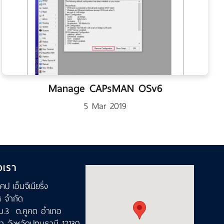
Manage CAPsMAN OSv6
5 Mar 2019
อเรา
เคป เอ็นจีเนียริ่ง
ส จำกัด
ม.3 ต.คูคต อำเภอ
า จังหวัดปทุมธานี 12130