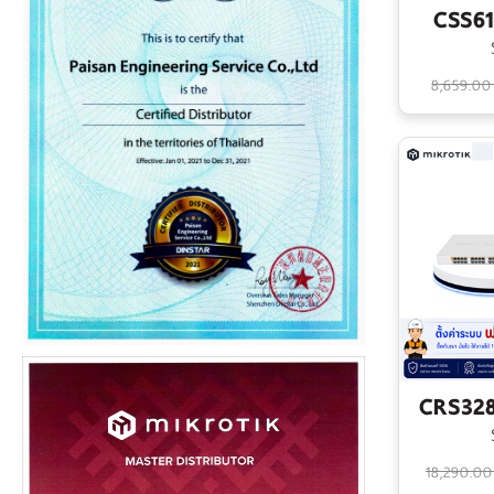
CSS61
8,659.00
CRS32
18,290.0