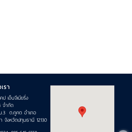
อเรา
เคป เอ็นจีเนียริ่ง
ส จำกัด
ม.3 ต.คูคต อำเภอ
า จังหวัดปทุมธานี 12130