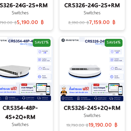
S326-24G-2S+RM
CRS326-24G-2S+RM
Switches
Switches
5,190.00 ฿
7,159.00 ฿
,790.00 ฿
8,390.00 ฿
SAVE
7%
SAVE
4%
CRS354-48P-
CRS326-24S+2Q+RM
Switches
4S+2Q+RM
Switches
19,190.00 ฿
19,790.00 ฿