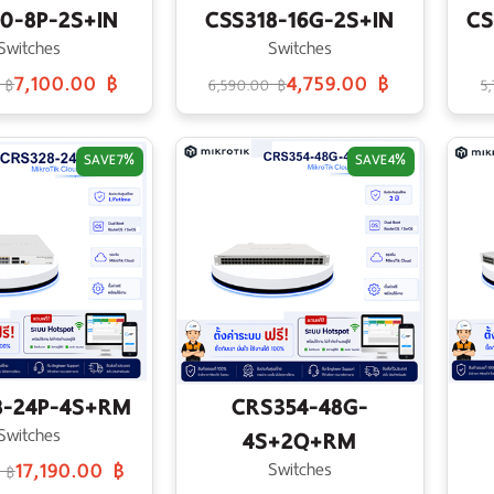
0-8P-2S+IN
CSS318-16G-2S+IN
CS
Switches
Switches
7,100.00 ฿
4,759.00 ฿
 ฿
6,590.00 ฿
5
SAVE
7%
SAVE
4%
8-24P-4S+RM
CRS354-48G-
Switches
4S+2Q+RM
17,190.00 ฿
Switches
0 ฿