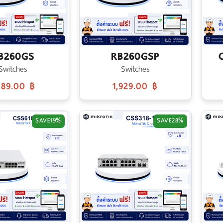
B260GS
RB260GSP
Switches
Switches
589.00 ฿
1,929.00 ฿
SAVE
19%
SAVE
28%