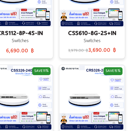
CRS112-8P-4S-IN
CSS610-8G-2S+IN
Switches
Switches
3,690.00 ฿
6,690.00 ฿
3,979.00 ฿
SAVE
11%
SAVE
15%