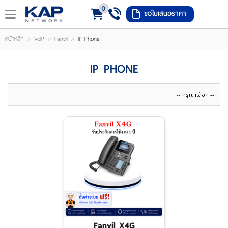
0
ขอใบเสนอราคา
LOGIN
REGISTER
>
>
>
หน้าหลัก
VoIP
Fanvil
IP Phone
ishlist
(
IP PHONE
0
)
หน้า
หลัก
เมนู
สินค้า
แจ้ง
ชำระ
Fanvil X4G