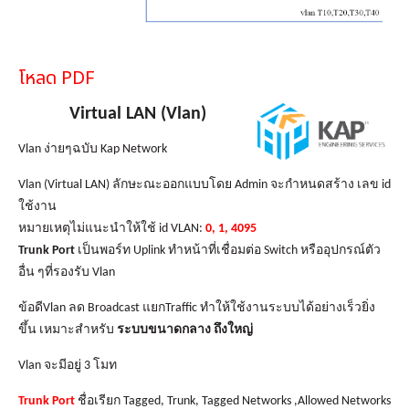
เงิน
เงื่อนไข
รับ
โหลด PDF
ประกัน
Virtual LAN
(Vlan)
คลัง
Vlan ง่ายๆ
ฉบับ Kap Network
ความ
รู้
Vlan
(Virtual LAN) ลักษะณะออกแบบโดย Admin จะกำหนดสร้าง เลข id
ใช้งาน
สมัคร
หมายเหตุไม่แนะนำให้ใช้ id VLAN:
0
, 1, 4095
ตัวแทน
Trunk Port
เป็นพอร์ท Uplink ทำหน้าที่เชื่อมต่อ Switch หรืออุปกรณ์ตัว
อื่น ๆที่รองรับ Vlan
บริการ
ข้อดีVlan ลด Broadcast แยกTraffic ทำให้ใช้งานระบบได้อย่างเร็วยิ่ง
คอร์ส
ขึ้น เหมาะสำหรับ
ระบบขนาดกลาง ถึงใหญ่
อบรม
Vlan จะมีอยู่ 3 โมท
ติดต่อ
Trunk Port
ชื่อเรียก Tagged, Trunk, Tagged Networks ,Allowed Networks