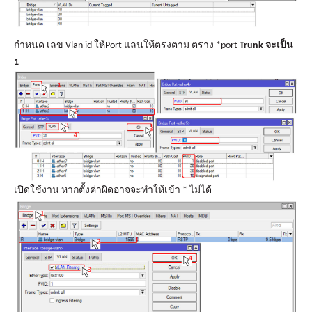
กำหนด เลข Vlan id ให้Port แลนให้ตรงตาม ตราง *port
Trunk จะเป็น
1
เปิดใช้งาน หากตั้งค่าผิดอาจจะทำให้เข้า * ไม่ได้