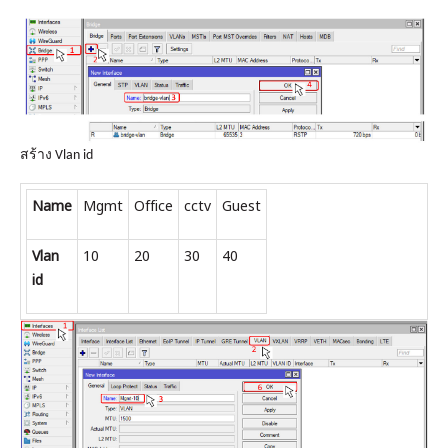
สร้าง Vlan id
Name
Mgmt
Office
cctv
Guest
Vlan
10
20
30
40
id