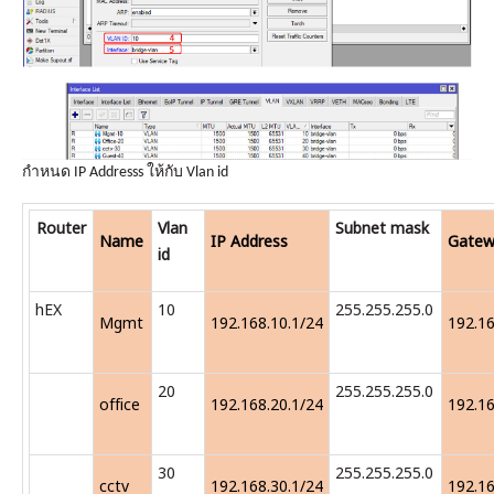
กำหนด IP Addresss ให้กับ Vlan id
Router
Vlan
Subnet mask
Name
IP Address
Gatew
id
hEX
10
255.255.255.0
Mgmt
192.168.10.1/24
192.16
20
255.255.255.0
office
192.168.20.1/24
192.16
30
255.255.255.0
cctv
192.168.30.1/24
192.16