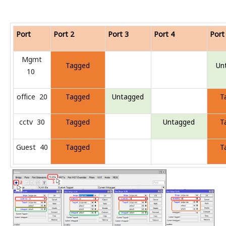
Port
Port 2
Port 3
Port 4
Port
Mgmt
Tagged
Un
10
office 20
Tagged
Untagged
T
cctv 30
Tagged
Untagged
T
Guest 40
Tagged
T