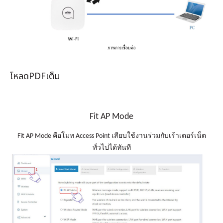
เงิน
เงื่อนไข
รับ
ประกัน
คลัง
โหลดPDFเต็ม
ความ
รู้
Fit AP Mode
สมัคร
ตัวแทน
Fit AP Mode คือโมท Access Point เสียบใช้งานร่วมกับเร้าเตอร์เน็ต
ทั่วไปได้ทันที
บริการ
คอร์ส
อบรม
ติดต่อ