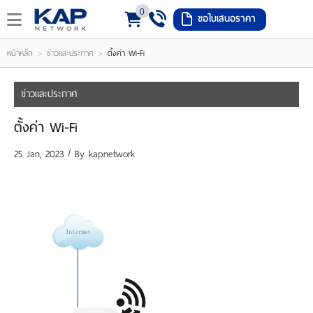
0
ขอใบเสนอราคา
LOGIN
REGISTER
>
>
หน้าหลัก
ข่าวและประกาศ
ตั้งค่า Wi-Fi
ishlist
(
ข่าวและประกาศ
0
ตั้งค่า Wi-Fi
)
25 Jan, 2023 / By
kapnetwork
หน้า
หลัก
เมนู
สินค้า
แจ้ง
ชำระ