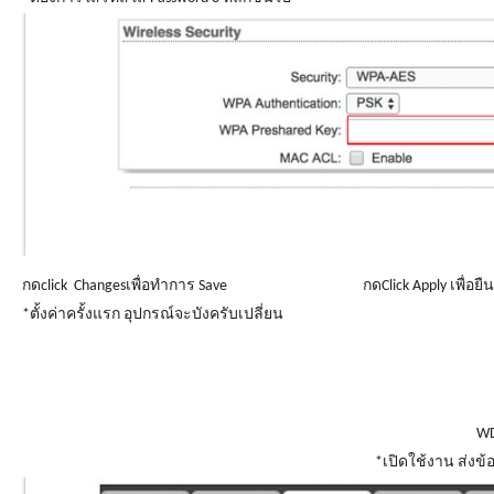
กดclick Changesเพื่อทำการ Save กดClick Apply เพื่อยืนยัน
*ตั้งค่าครั้งแรก อุปกรณ์จะบังครับเปลี่ยน
WDS(Tr
*เปิดใช้งาน ส่งข