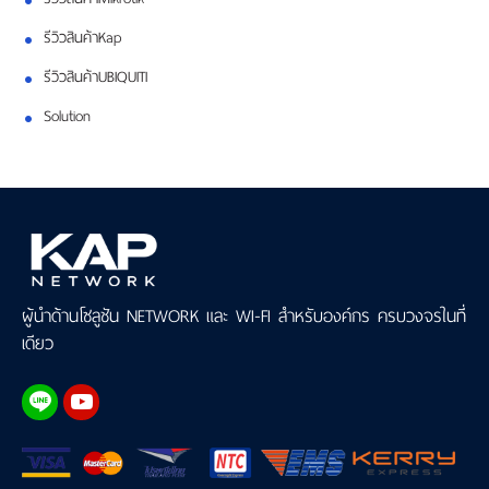
รีวิวสินค้าKap
รีวิวสินค้าUBIQUITI
Solution
ผู้นำด้านโซลูชัน NETWORK และ WI-FI สำหรับองค์กร ครบวงจรในที่
เดียว