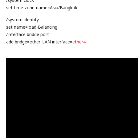
/system clock
set time-zone-name=Asia/Bangkok
/system identity
set name=load-Balancing
/interface bridge port
add bridge=ether_LAN interface=
ether4