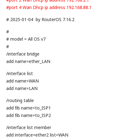
เรา
#port 2 Wan Dhcp ip address 192.168.2.1
#port 4 Wan Dhcp ip address 192.168.88.1
# 2025-01-04 by RouterOS 7.16.2
#
# model = All OS v7
#
/interface bridge
add name=ether_LAN
/interface list
add name=WAN
add name=LAN
/routing table
add fib name=to_ISP1
add fib name=to_ISP2
/interface list member
add interface=ether2 list=WAN