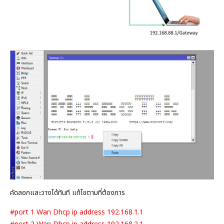
เงิน
เงื่อนไข
รับ
ประกัน
คลัง
ความ
รู้
สมัคร
ตัวแทน
บริการ
คอร์ส
อบรม
คัดลอกและวางได้ทันที แก้ไขตามที่ต้องการ
ติดต่อ
#port 1 Wan Dhcp ip address 192.168.1.1