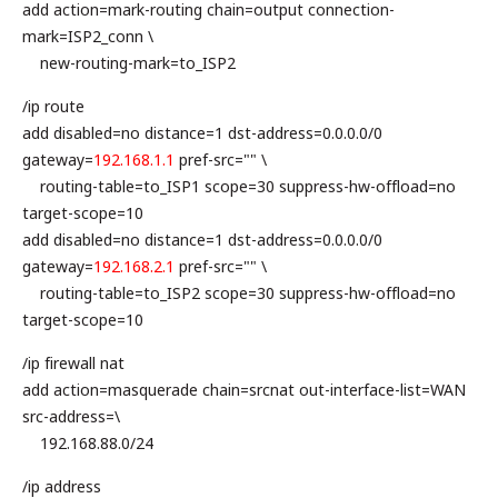
add action=mark-routing chain=output connection-
mark=ISP2_conn \
new-routing-mark=to_ISP2
/ip route
add disabled=no distance=1 dst-address=0.0.0.0/0
gateway=
192.168.1.1
pref-src="" \
routing-table=to_ISP1 scope=30 suppress-hw-offload=no
target-scope=10
add disabled=no distance=1 dst-address=0.0.0.0/0
gateway=
192.168.2.1
pref-src="" \
routing-table=to_ISP2 scope=30 suppress-hw-offload=no
target-scope=10
/ip firewall nat
add action=masquerade chain=srcnat out-interface-list=WAN
src-address=\
192.168.88.0/24
/ip address