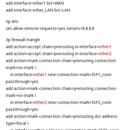
add interface=ether1 list=WAN
add interface=ether_LAN list=LAN
/ip dns
set allow-remote-requests=yes servers=8.8.8.8
/ip firewall mangle
add action=accept chain=prerouting in-interface=
ether1
add action=accept chain=prerouting in-interface=
ether2
add action=mark-connection chain=prerouting connection-
mark=no-mark \
in-interface=
ether1
new-connection-mark=ISP1_conn
passthrough=yes
add action=mark-connection chain=prerouting connection-
mark=no-mark \
in-interface=
ether2
new-connection-mark=ISP2_conn
passthrough=yes
add action=mark-connection chain=prerouting dst-address-
type=!local \