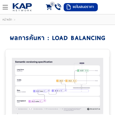
0
ขอใบเสนอราคา
LOGIN
REGISTER
>
หน้าหลัก
ishlist
(
ผลการค้นหา : LOAD BALANCING
0
)
หน้า
หลัก
เมนู
สินค้า
แจ้ง
ชำระ