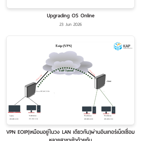
เงิน
Upgrading OS Online
เงื่อนไข
รับ
23 Jun 2026
ประกัน
คลัง
ความ
รู้
สมัคร
ตัวแทน
บริการ
คอร์ส
อบรม
VPN EOIP(เหมือนอยู่ในวง LAN เดียวกัน)ผ่านอินเทอร์เน็ตเชื่อม
ติดต่อ
หลายสาขาเข้าด้วยกัน