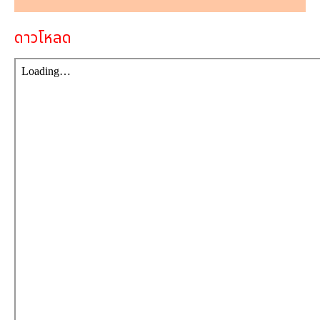
เงิน
ดาวโหลด
เงื่อนไข
รับ
ประกัน
คลัง
ความ
รู้
สมัคร
ตัวแทน
บริการ
คอร์ส
อบรม
ติดต่อ