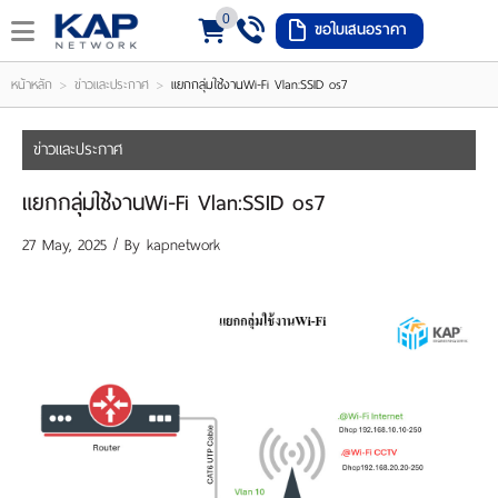
0
ขอใบเสนอราคา
LOGIN
REGISTER
>
>
หน้าหลัก
ข่าวและประกาศ
แยกกลุ่มใช้งานWi-Fi Vlan:SSID os7
ishlist
(
ข่าวและประกาศ
0
แยกกลุ่มใช้งานWi-Fi Vlan:SSID os7
)
27 May, 2025 / By
kapnetwork
หน้า
หลัก
เมนู
สินค้า
แจ้ง
ชำระ