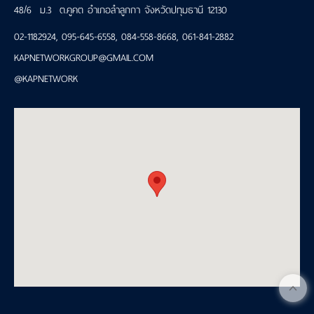
48/6 ม.3 ต.คูคต อำเภอลำลูกกา จังหวัดปทุมธานี 12130
02-1182924
,
095-645-6558
,
084-558-8668
,
061-841-2882
KAPNETWORKGROUP@GMAIL.COM
@KAPNETWORK