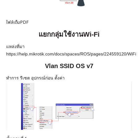
เงิน
เงื่อนไข
ไฟล์เต็มPDF
รับ
ประกัน
แยกกลุ่มใช้งาน
Wi-Fi
คลัง
แหล่งที่มา
ความ
https://help.mikrotik.com/docs/spaces/ROS/pages/224559120/WiFi
รู้
Vlan SSID OS v7
สมัคร
ทำการ รีเซต อุปกรณ์ก่อน ตั้งค่า
ตัวแทน
บริการ
คอร์ส
อบรม
ติดต่อ