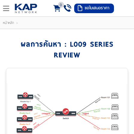
0
ขอใบเสนอราคา
LOGIN
REGISTER
>
หน้าหลัก
ishlist
(
ผลการค้นหา : L009 SERIES
0
REVIEW
)
หน้า
หลัก
เมนู
สินค้า
แจ้ง
ชำระ