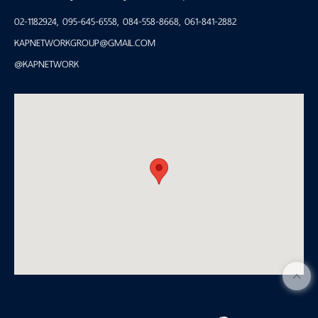
02-1182924
,
095-645-6558
,
084-558-8668
,
061-841-2882
KAPNETWORKGROUP@GMAIL.COM
@KAPNETWORK