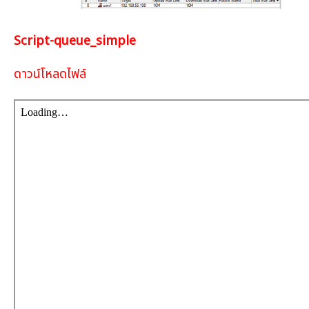
เงิน
เงื่อนไข
Script-queue_simple
รับ
ประกัน
ดาวน์โหลดไฟล์
คลัง
ความ
รู้
สมัคร
ตัวแทน
บริการ
คอร์ส
อบรม
ติดต่อ