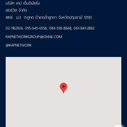
บริษัท เคป เอ็นจีเนียริ่ง
เซอร์วิส จำกัด
48/6 ม.3 ต.คูคต อำเภอลำลูกกา จังหวัดปทุมธานี 12130
02-1182924
,
095-645-6558
,
084-558-8668
,
061-841-2882
KAPNETWORKGROUP@GMAIL.COM
@KAPNETWORK