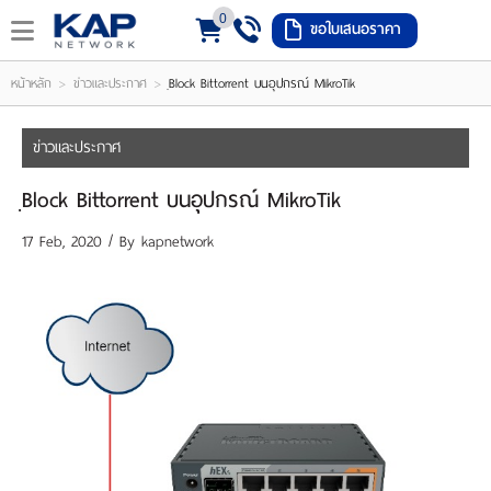
0
ขอใบเสนอราคา
LOGIN
REGISTER
>
>
หน้าหลัก
ข่าวและประกาศ
ฺBlock Bittorrent บนอุปกรณ์ MikroTik
ishlist
(
ข่าวและประกาศ
0
ฺBlock Bittorrent บนอุปกรณ์ MikroTik
)
17 Feb, 2020 / By
kapnetwork
หน้า
หลัก
เมนู
สินค้า
แจ้ง
ชำระ