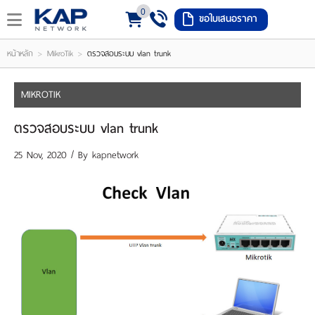
0
ขอใบเสนอราคา
LOGIN
REGISTER
>
>
หน้าหลัก
MikroTik
ตรวจสอบระบบ vlan trunk
ishlist
(
MIKROTIK
0
ตรวจสอบระบบ vlan trunk
)
25 Nov, 2020 / By
kapnetwork
หน้า
หลัก
เมนู
สินค้า
แจ้ง
ชำระ