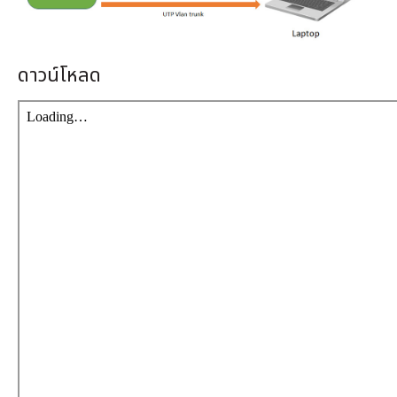
เงิน
เงื่อนไข
รับ
ดาวน์โหลด
ประกัน
คลัง
ความ
รู้
สมัคร
ตัวแทน
บริการ
คอร์ส
อบรม
ติดต่อ