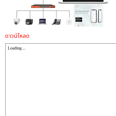
เงิน
เงื่อนไข
รับ
ประกัน
ดาวน์โหลด
คลัง
ความ
รู้
สมัคร
ตัวแทน
บริการ
คอร์ส
อบรม
ติดต่อ