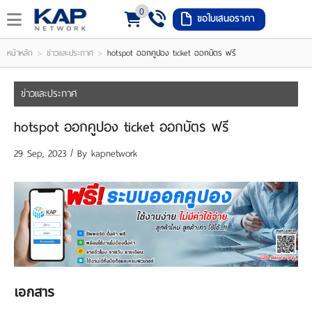
0
ขอใบเสนอราคา
LOGIN
REGISTER
>
>
หน้าหลัก
ข่าวและประกาศ
hotspot ออกคูปอง ticket ออกบัตร ฟรี
ishlist
(
ข่าวและประกาศ
0
hotspot ออกคูปอง ticket ออกบัตร ฟรี
)
29 Sep, 2023 / By
kapnetwork
หน้า
หลัก
เมนู
สินค้า
แจ้ง
เอกสาร
ชำระ