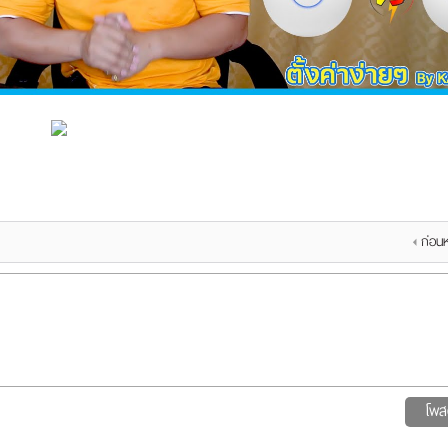
ก่อนห
โพส