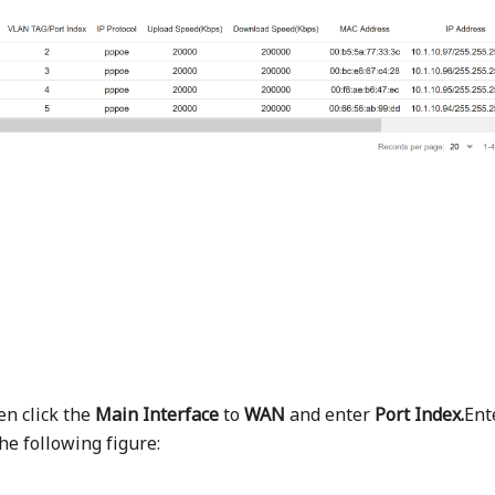
hen click the
Main Interface
to
WAN
and enter
Port Index.
Ent
e following figure: