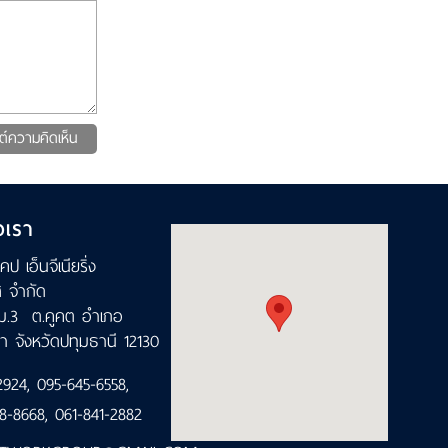
ต์ความคิดเห็น
อเรา
เคป เอ็นจีเนียริ่ง
ส จำกัด
ม.3 ต.คูคต อำเภอ
า จังหวัดปทุมธานี 12130
2924
,
095-645-6558
,
8-8668
,
061-841-2882