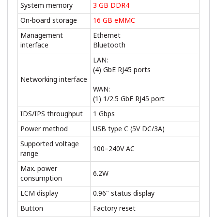
System memory
3 GB DDR4
On-board storage
16 GB eMMC
Management
Ethernet
interface
Bluetooth
LAN:
(4) GbE RJ45 ports
Networking interface
WAN:
(1) 1/2.5 GbE RJ45 port
IDS/IPS throughput
1 Gbps
Power method
USB type C (5V DC/3A)
Supported voltage
100–240V AC
range
Max. power
6.2W
consumption
LCM display
0.96" status display
Button
Factory reset