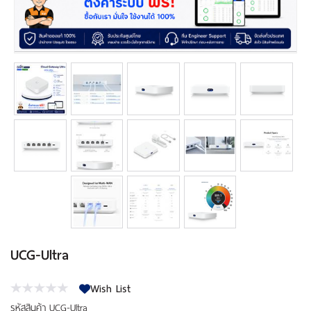
เงิน
เงื่อนไข
รับ
ประกัน
คลัง
ความ
รู้
สมัคร
ตัวแทน
บริการ
คอร์ส
UCG-Ultra
อบรม
Wish List
ติดต่อ
รหัสสินค้า
UCG-Ultra