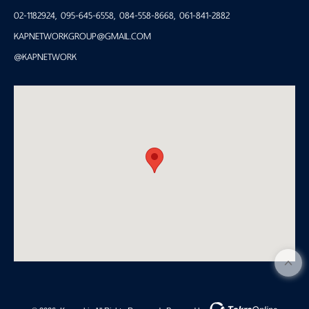
02-1182924
,
095-645-6558
,
084-558-8668
,
061-841-2882
KAPNETWORKGROUP@GMAIL.COM
@KAPNETWORK