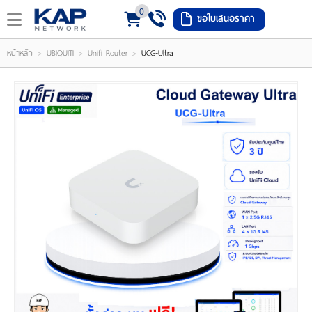
0
ขอใบเสนอราคา
LOGIN
REGISTER
>
>
>
หน้าหลัก
UBIQUITI
Unifi Router
UCG-Ultra
ishlist
(
0
)
หน้า
หลัก
เมนู
สินค้า
แจ้ง
ชำระ