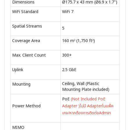
Dimensions
Ø175.7 x 43 mm (Ø6.9 x 1.7")
WiFi Standard
WiFi 7
Spatial Streams
5
Coverage Area
160 m² (1,750 ft²)
Max. Client Count
300+
Uplink
2.5 GbE
Ceiling, Wall (Plastic
Mounting
Mounting Plate included)
PoE
(Not Included PoE
Power Method
Adapter )ไม่มี Adapterในแพ๊ค
เกจ/หากต้องการติดต่อAdmin
MIMO