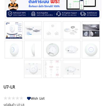
เงิน
เงื่อนไข
รับ
ประกัน
คลัง
ความ
รู้
สมัคร
ตัวแทน
บริการ
คอร์ส
U7-LR
อบรม
Wish List
ติดต่อ
รหัสสินค้า
U7-LR