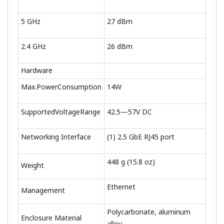
5 GHz
27 dBm
2.4 GHz
26 dBm
Hardware
Max.PowerConsumption
14W
SupportedVoltageRange
42.5—57V DC
Networking Interface
(1) 2.5 GbE RJ45 port
448 g (15.8 oz)
Weight
Ethernet
Management
Polycarbonate, aluminum
Enclosure Material