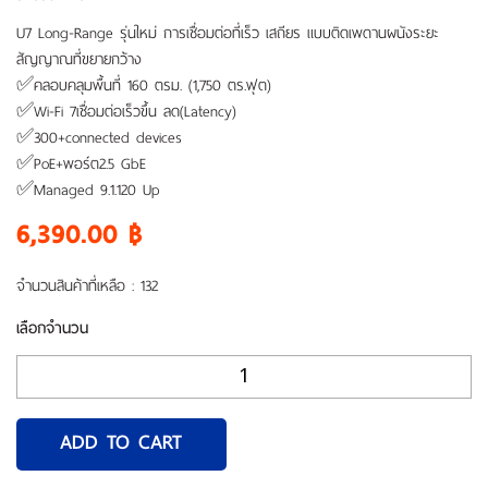
เรา
U7 Long-Range รุ่นใหม่ การเชื่อมต่อที่เร็ว เสถียร แบบติดเพดานผนังระยะ
สัญญาณที่ขยายกว้าง
✅คลอบคลุมพื้นที่ 160 ตรม. (1,750 ตร.ฟุต)
✅Wi-Fi 7เชื่อมต่อเร็วขึ้น ลด(Latency)
✅300+connected devices
✅PoE+พอร์ต2.5 GbE
✅Managed 9.1.120 Up
6,390.00 ฿
จำนวนสินค้าที่เหลือ : 132
เลือกจำนวน
ADD TO CART