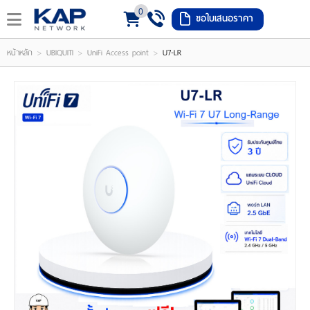
0
ขอใบเสนอราคา
LOGIN
REGISTER
>
>
>
หน้าหลัก
UBIQUITI
UniFi Access point
U7-LR
ishlist
(
0
)
หน้า
หลัก
เมนู
สินค้า
แจ้ง
ชำระ