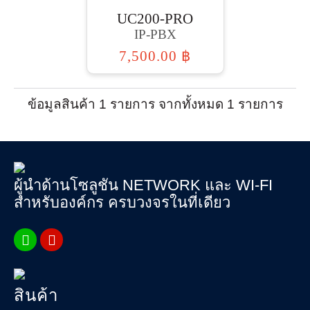
เงิน
UC200-PRO
IP-PBX
เงื่อนไข
รับ
7,500.00 ฿
ประกัน
คลัง
ข้อมูลสินค้า 1 รายการ จากทั้งหมด 1 รายการ
ความ
รู้
สมัคร
ผู้นำด้านโซลูชัน NETWORK และ WI-FI
ตัวแทน
สำหรับองค์กร ครบวงจรในที่เดียว
บริการ
คอร์ส
อบรม
ติดต่อ
สินค้า