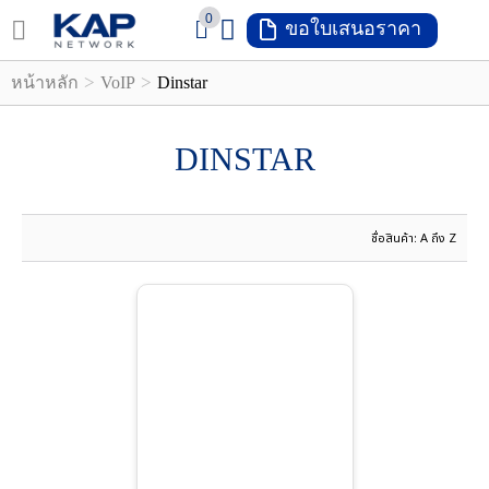
0
ขอใบเสนอราคา
LOGIN
REGISTER
>
>
หน้าหลัก
VoIP
Dinstar
shlist
(
DINSTAR
0
)
หน้า
หลัก
เมนู
สินค้า
แจ้ง
ชำระ